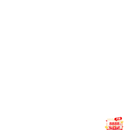
识。在比赛过程中，他愿意主动回撤协助防守，有效
减轻后卫压力。这种全面性使得教练非常依赖他，无
论是首发还是替补，都能够保持稳定输出。
不过，阿尔瓦雷斯也面临着如何提高终结能力的问
题。在一些重要场合下，他未能把握住得分机会，这
也是影响其晋级最佳候选的重要因素之一。然而，只
要能够克服这一短板，相信他的职业生涯将更加辉
煌。
4、K77的不懈追求
K77被广泛认为是本季最闪耀的新星之一。他凭借出
色的数据和持续稳定的表现，再次进入最佳球员候选
名单。作为边锋，他擅长利用速度撕扯对手防线，并
通过精确传中为队友创造机会。不仅如此，他本人也