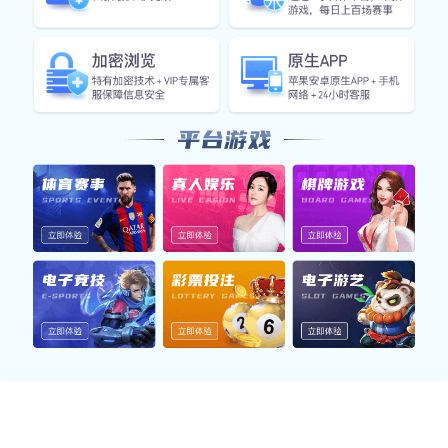
然而，巴尔韦德并非没有缺点，在面对高强度对抗
时，有时候会显得体力不足。但总体来看，他仍然是
球队不可或缺的一部分，其未来的发展值得关注。
2、奥利塞的关键时刻
奥利塞是一名年轻而富有潜力的攻击手，本周他的表
现同样令人瞩目。在与对手较量中，他展现出了超凡
的个人技术和敏锐的门前嗅觉。每当球队需要扭转局
势时，奥利塞总能站出来，用自己的方式改变比赛走
势。
特别是在最近一场小组赛中，奥利塞用一记精彩绝伦
的远射帮助球队打破僵局，这一进球不仅提升了全队
士气，也使他成为媒体争相报道的焦点。此外，他灵