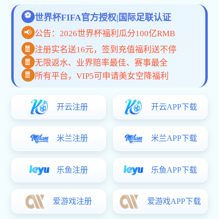
—— 比赛数据从这里开
始
覆盖实时赛事、专业数据、高清视频，
米兰体育
在线登录网址APP
与网页版为您提供便捷的体育
服务。
APP下载
网页版入口
首页
/
体育报道
/ 正文
2026-06-06 03:32
62 次阅读