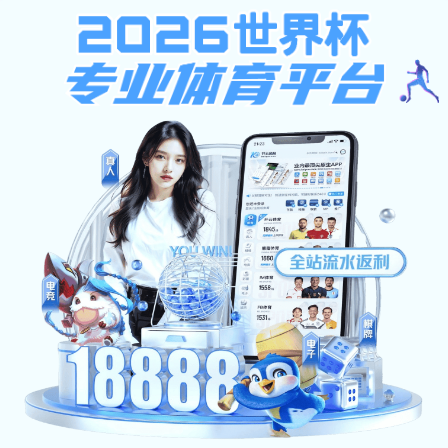
注册入口
米兰体育在线登录网址