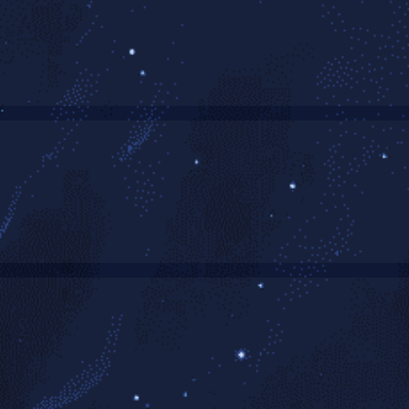
核心系统采用模块化架构及高并
应，确保每一位用户都能获得快
数据洞察中心
录网址的强大数据体系，从全球视角出发，为用户提供清晰可靠
20K+
1.2M