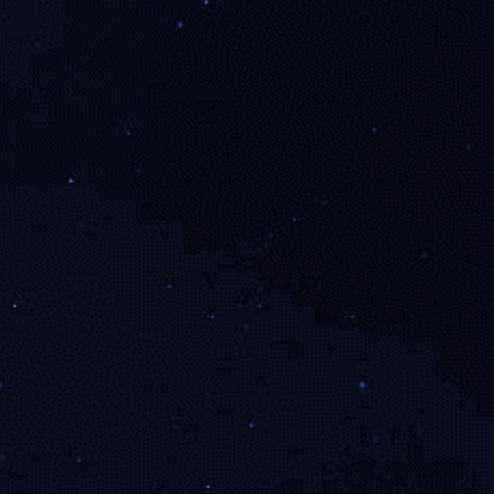
密性。
配日志溯源功能，协助事后安全验证与应急响应。
时分析处理，防止可疑操作对平台正常秩序造成干
米兰体育在线登录网址