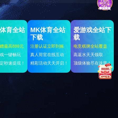
平台稳定率
别与权限隔离，为米兰体育在线登录网址平台用户建立
保障数据在米兰体育在线登录入口-米兰（中国）体系中